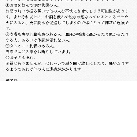
⓵お酒を飲んで泥酔状態の人。
お酒の匂いや振る舞いで他の人を不快にさせてしまう可能性がありま
す。またそれ以上に、お酒を飲んで脱水状態なっているところでサウ
ナに入ると、更に脱水を促進してしまうので体にとって非常に危険で
す。
⓶皮膚疾患や心臓疾患のある人、血圧が極端に高かったり低かったり
する人、あるいは体調が優れない人。
⓷タトゥー・刺青のある人。
当館ではご入館をお断りしています。
⓸お子さん連れ。
問題はありませんが、はしゃいで扉を開け放しにしたり、騒いだりす
るようであれば他の人に迷惑がかかります。
獅子◎
最新の投稿
2026.08.07
最初に、