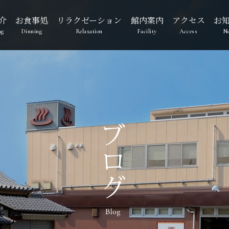
介
お食事処
リラクゼーション
館内案内
アクセス
お
ng
Dinning
Relaxation
Facility
Access
N